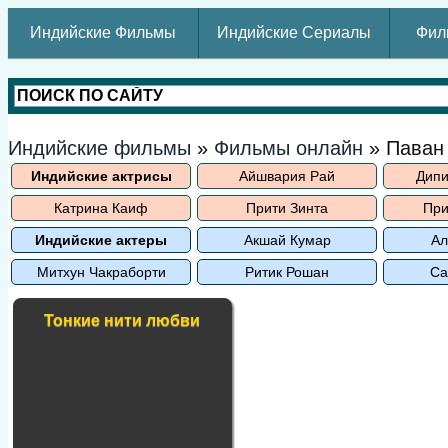
Индийские Фильмы
Индийские Сериалы
Фил
Индийские фильмы
»
Фильмы онлайн
» Паван
Индийские актрисы
Айшвария Рай
Дипи
Катрина Каиф
Прити Зинта
При
Индийские актеры
Акшай Кумар
Ал
Митхун Чакраборти
Ритик Рошан
Са
Тонкие нити любви