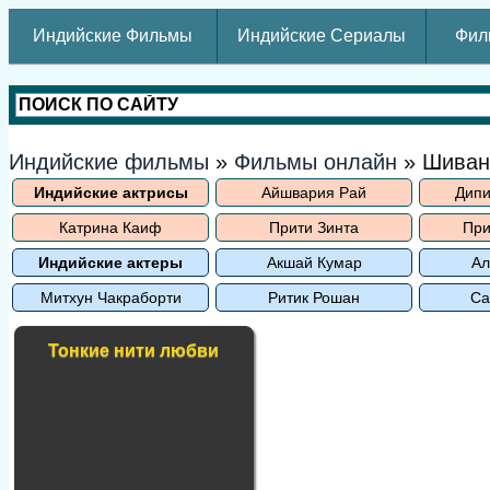
Индийские Фильмы
Индийские Сериалы
Фил
Индийские фильмы
»
Фильмы онлайн
» Шиван
Индийские актрисы
Айшвария Рай
Дипи
Катрина Каиф
Прити Зинта
При
Индийские актеры
Акшай Кумар
Ал
Митхун Чакраборти
Ритик Рошан
Са
Тонкие нити любви