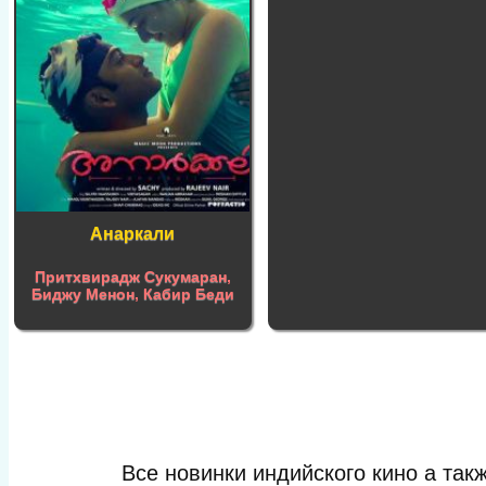
Анаркали
Притхвирадж Сукумаран
,
Биджу Менон
,
Кабир Беди
Все новинки индийского кино а та