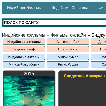
Индийские Фильмы
Индийские Сериалы
Фил
Индийские фильмы
»
Фильмы онлайн
» Биджу
Индийские актрисы
Айшвария Рай
Дипи
Катрина Каиф
Прити Зинта
При
Индийские актеры
Акшай Кумар
Ал
Митхун Чакраборти
Ритик Рошан
Са
2015
Свидетель Арджунан