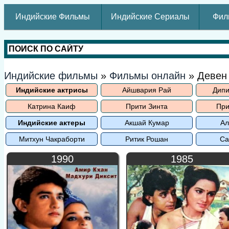
Индийские Фильмы
Индийские Сериалы
Фил
Индийские фильмы
»
Фильмы онлайн
» Девен
Индийские актрисы
Айшвария Рай
Дипи
Катрина Каиф
Прити Зинта
При
Индийские актеры
Акшай Кумар
Ал
Митхун Чакраборти
Ритик Рошан
Са
1990
1985