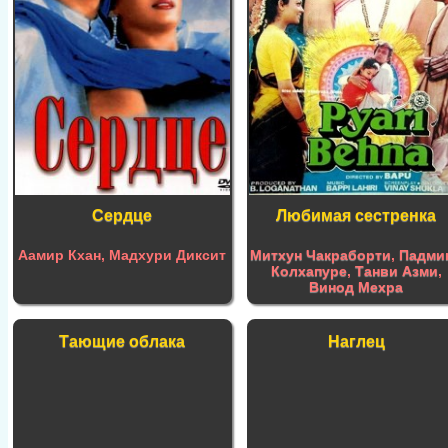
Сердце
Любимая сестренка
Аамир Кхан, Мадхури Диксит
Митхун Чакраборти
,
Падми
Колхапуре
,
Танви Азми
,
Винод Мехра
Тающие облака
Наглец