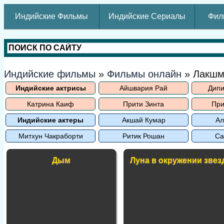
Индийские Фильмы
Индийские Сериалы
Фил
Индийские фильмы
»
Фильмы онлайн
» Лакшм
Индийские актрисы
Айшвария Рай
Дипи
Катрина Каиф
Прити Зинта
При
Индийские актеры
Акшай Кумар
Ал
Митхун Чакраборти
Ритик Рошан
Са
Дым
Луна в окружении звез