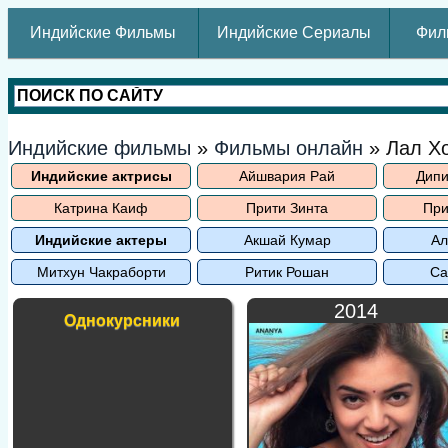
Индийские Фильмы
Индийские Сериалы
Фил
Индийские фильмы
»
Фильмы онлайн
» Лал Х
Индийские актрисы
Айшвария Рай
Дипи
Катрина Каиф
Прити Зинта
При
Индийские актеры
Акшай Кумар
Ал
Митхун Чакраборти
Ритик Рошан
Са
2014
Однокурсники