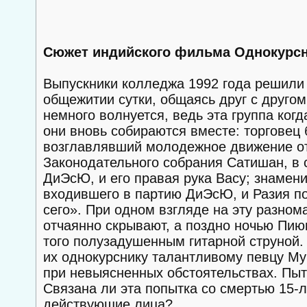
Сюжет индийского фильма Однокурсн
Выпускники колледжа 1992 года решили 
общежитии сутки, общаясь друг с друго
немного волнуется, ведь эта группа ког
они вновь собираются вместе: торговец
возглавлявший молодежное движение от
Законодательного собрания Сатишан, в
ДиЭсЮ, и его правая рука Васу; знамени
входившего в партию ДиЭсЮ, и Разия по
сего». При одном взгляде на эту разнома
отчаянно скрывают, а поздно ночью Пию
того полузадушенным гитарной струной.
их однокурснику талантливому певцу Му
при невыясненных обстоятельствах. Пыта
Связана ли эта попытка со смертью 15-
действующие лица?