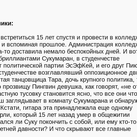
ики:
встретиться 15 лет спустя и провести в колле
м и вспоминая прошлое. Администрация коллед
да-то доставила немало беспокойных дней. И во
 бриллиантами Сукумаран, в студенчестве
 политической партии ЭсЭфКей, и его друг Пи
 студенчестве возглавлявший оппозиционное д
тая танцовщица Тара, дочь крупного политика,
 прозвищу Пингвин девушка, как говорят, «не о
стную тусовку становится ясно, что все они что
ш заглядывает в комнату Сукумарана и обнару
 Кстати, гитара эта принадлежала еще одному
рли, который 15 лет назад умер в общежитии
лся ли Суку покончить с собой, или ему кто-то
летней давности? И что скрывают все главные