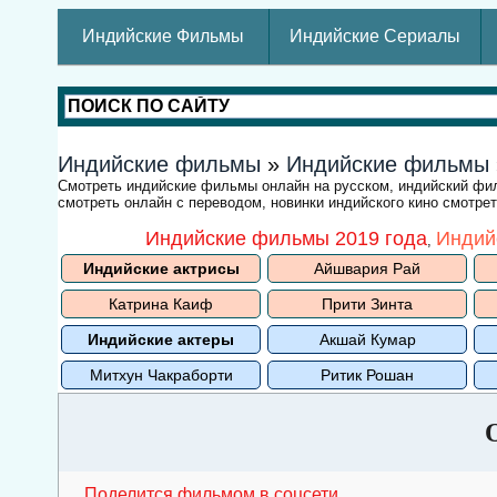
Индийские Фильмы
Индийские Сериалы
Индийские фильмы
»
Индийские фильмы
Смотреть индийские фильмы онлайн на русском, индийский ф
смотреть онлайн с переводом, новинки индийского кино смотре
Индийские фильмы 2019 года
Индий
,
Индийские актрисы
Айшвария Рай
Катрина Каиф
Прити Зинта
Индийские актеры
Акшай Кумар
Митхун Чакраборти
Ритик Рошан
Поделится фильмом в соцсети