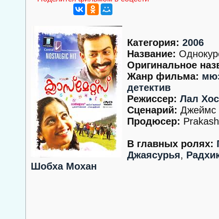
Категория:
2006
Название:
Однокур
Оригинальное наз
Жанр фильма:
мю
детектив
Режиссер:
Лал Хос
Сценарий:
Джеймс 
Продюсер:
Prakash
В главных ролях:
Джаясурья
,
Радхи
Шобха Мохан