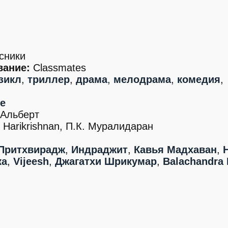
сники
вание:
Classmates
зикл
,
триллер
,
драма
,
мелодрама
,
комедия
,
е
Альберт
 Harikrishnan, П.К. Муралидаран
Притхвирадж
,
Индраджит
,
Кавья Мадхаван
,
ка
,
Vijeesh
,
Джагатхи Шрикумар
,
Balachandra