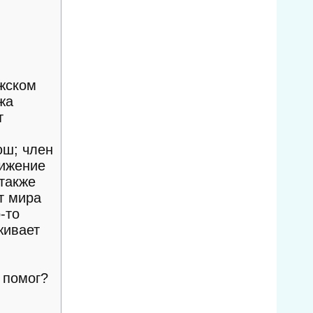
джском
жа
т
юш; член
вижение
 также
т мира
-то
живает
 помог?