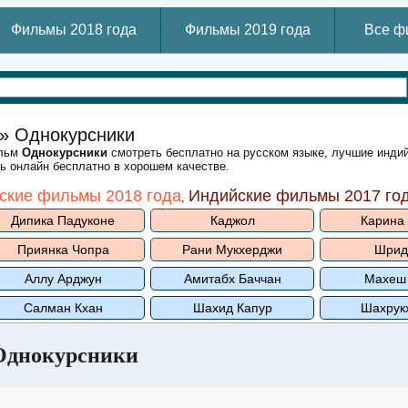
Фильмы 2018 года
Фильмы 2019 года
Все ф
» Однокурсники
ильм
Однокурсники
смотреть бесплатно на русском языке, лучшие инд
ть онлайн бесплатно в хорошем качестве.
ские фильмы 2018 года
Индийские фильмы 2017 го
,
Дипика Падуконе
Каджол
Карина
Приянка Чопра
Рани Мукхерджи
Шрид
Аллу Арджун
Амитабх Баччан
Махеш
Салман Кхан
Шахид Капур
Шахрук
Однокурсники