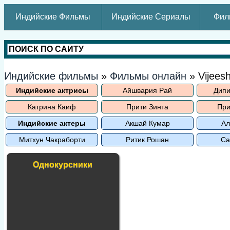
Индийские Фильмы
Индийские Сериалы
Фил
Индийские фильмы
»
Фильмы онлайн
» Vijees
Индийские актрисы
Айшвария Рай
Дипи
Катрина Каиф
Прити Зинта
При
Индийские актеры
Акшай Кумар
Ал
Митхун Чакраборти
Ритик Рошан
Са
Однокурсники