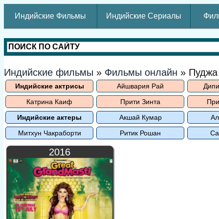
Индийские Фильмы
Индийские Сериалы
Фил
Индийские фильмы
»
Фильмы онлайн
» Пуджа
Индийские актрисы
Айшвария Рай
Дипи
Катрина Каиф
Прити Зинта
При
Индийские актеры
Акшай Кумар
Ал
Митхун Чакраборти
Ритик Рошан
Са
2016