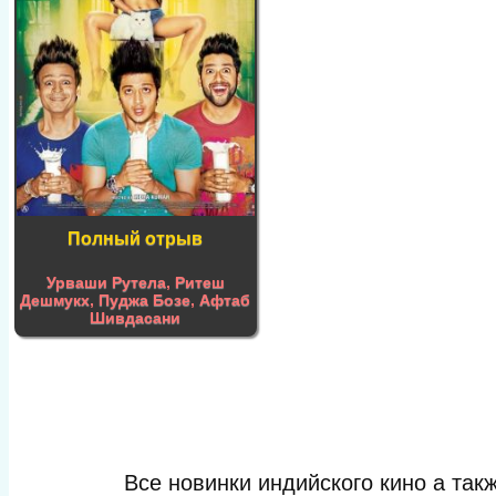
Полный отрыв
Урваши Рутела
,
Ритеш
Дешмукх
,
Пуджа Бозе
,
Афтаб
Шивдасани
Все новинки индийского кино а та