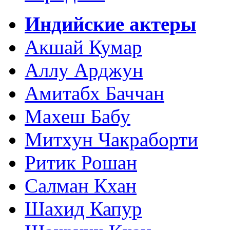
Индийские актеры
Акшай Кумар
Аллу Арджун
Амитабх Баччан
Махеш Бабу
Митхун Чакраборти
Ритик Рошан
Салман Кхан
Шахид Капур