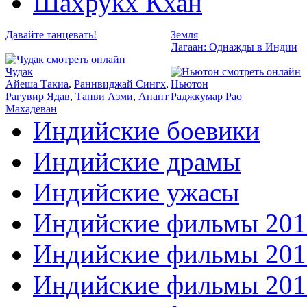
Шахрукх Кхан
Давайте танцевать!
Земля
2011
Лагаан: Однажды в Индии
2017
Чудак
Айеша Такиа
,
Раннвиджай Сингх
,
Ньютон
Рагувир Ядав
,
Танви Азми
,
Анант
Раджкумар Рао
Махадеван
Индийские боевики
Индийские драмы
Индийские ужасы
Индийские фильмы 201
Индийские фильмы 201
Индийские фильмы 201