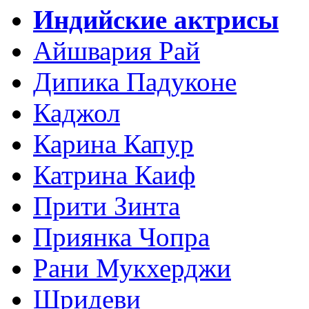
Индийские актрисы
Айшвария Рай
Дипика Падуконе
Каджол
Карина Капур
Катрина Каиф
Прити Зинта
Приянка Чопра
Рани Мукхерджи
Шридеви