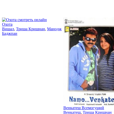
2013
2010
Охота
Вишал
,
Триша Кришнан
,
Манодж
Баджпаи
Венкатеш Всемогущий
Венкатеш
,
Триша Кришнан