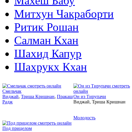
Махеш Бабу
Митхун Чакраборти
Ритик Рошан
Салман Кхан
Шахид Капур
Шахрукх Кхан
2004
2005
Смельчак
Виджай
,
Триша Кришнан
,
Пракаш
Он из Тирупачи
Радж
Виджай, Триша Кришнан
2005
Молодость
Под прицелом