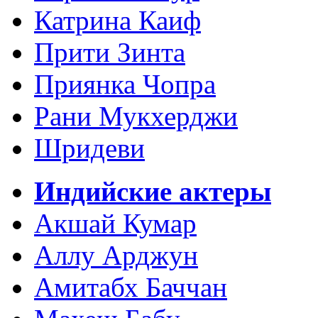
Катрина Каиф
Прити Зинта
Приянка Чопра
Рани Мукхерджи
Шридеви
Индийские актеры
Акшай Кумар
Аллу Арджун
Амитабх Баччан