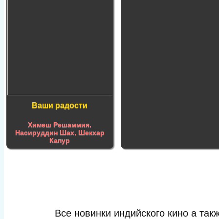
Ваши радости
Химеш Решаммия
,
Насируддин Шах
,
Шекхар
Капур
Все новинки индийского кино а та