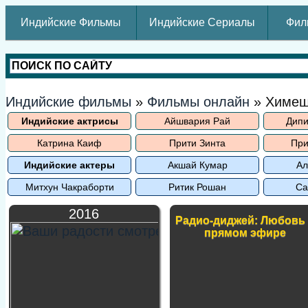
Индийские Фильмы
Индийские Сериалы
Фил
Индийские фильмы
»
Фильмы онлайн
» Химеш
Индийские актрисы
Айшвария Рай
Дипи
Катрина Каиф
Прити Зинта
При
Индийские актеры
Акшай Кумар
Ал
Митхун Чакраборти
Ритик Рошан
Са
2016
Радио-диджей: Любовь
прямом эфире