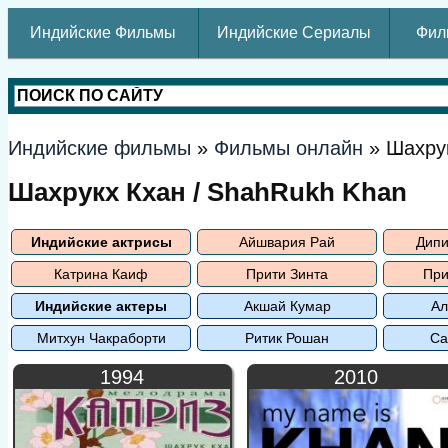
Индийские Фильмы
Индийские Сериалы
Фил
Индийские фильмы
»
Фильмы онлайн
» Шахру
Шахрукх Кхан / ShahRukh Khan
Индийские актрисы
Айшвария Рай
Дипи
Катрина Каиф
Прити Зинта
При
Индийские актеры
Акшай Кумар
Ал
Митхун Чакраборти
Ритик Рошан
Са
1994
2010