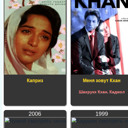
Каприз
Меня зовут Кхан
Шахрукх Кхан
,
Каджол
2006
1999