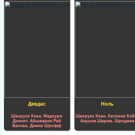
Девдас
Ноль
Шахрукх Кхан
,
Мадхури
Шахрукх Кхан
,
Катрина Кэ
Диксит
,
Айшвария Рай
Анушка Шарма
,
Шридеви
Баччан
,
Джеки Шрофф