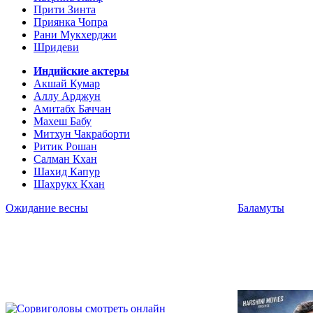
Прити Зинта
Приянка Чопра
Рани Мукхерджи
Шридеви
Индийские актеры
Акшай Кумар
Аллу Арджун
Амитабх Баччан
Махеш Бабу
Митхун Чакраборти
Ритик Рошан
Салман Кхан
Шахид Капур
Шахрукх Кхан
Ожидание весны
Баламуты
2011