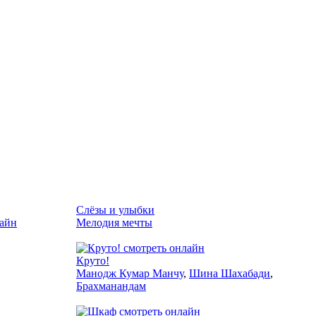
Слёзы и улыбки
Мелодия мечты
2010
Круто!
Манодж Кумар Манчу
,
Шина Шахабади
,
Брахманандам
2017