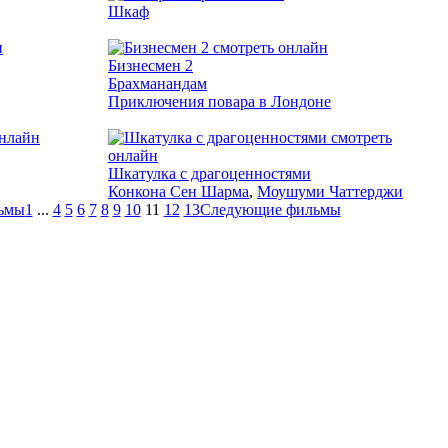
Шкаф
2015
Бизнесмен 2
Брахманандам
Приключения повара в Лондоне
2013
Шкатулка с драгоценностями
Конкона Сен Шарма
,
Моушуми Чаттерджи
ьмы
1
...
4
5
6
7
8
9
10
11
12
13
Следующие фильмы