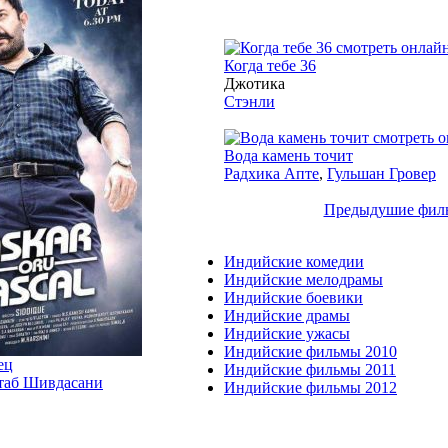
2015
Когда тебе 36
Джотика
Стэнли
2015
Вода камень точит
Радхика Апте
,
Гульшан Гровер
Предыдушие фил
Индийские комедии
Индийские мелодрамы
Индийские боевики
Индийские драмы
Индийские ужасы
Индийские фильмы 2010
ец
Индийские фильмы 2011
таб Шивдасани
Индийские фильмы 2012