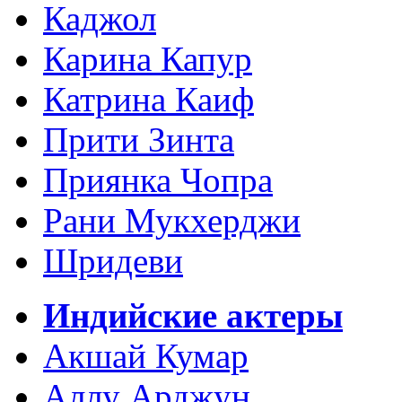
Каджол
Карина Капур
Катрина Каиф
Прити Зинта
Приянка Чопра
Рани Мукхерджи
Шридеви
Индийские актеры
Акшай Кумар
Аллу Арджун