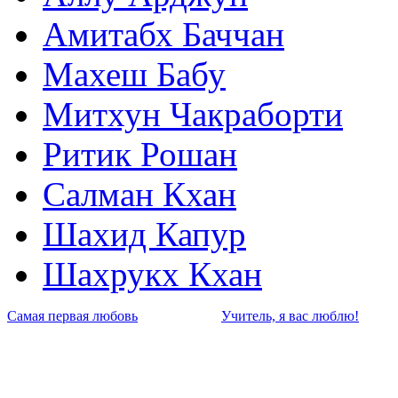
Амитабх Баччан
Махеш Бабу
Митхун Чакраборти
Ритик Рошан
Салман Кхан
Шахид Капур
Шахрукх Кхан
Самая первая любовь
Учитель, я вас люблю!