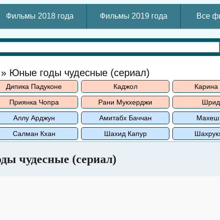
Фильмы 2018 года
Фильмы 2019 года
Все ф
ы
» Юные годы чудесные (сериал)
Дипика Падуконе
Каджол
Карина
Приянка Чопра
Рани Мукхерджи
Шрид
Аллу Арджун
Амитабх Баччан
Махеш
Салман Кхан
Шахид Капур
Шахрук
ды чудесные (сериал)