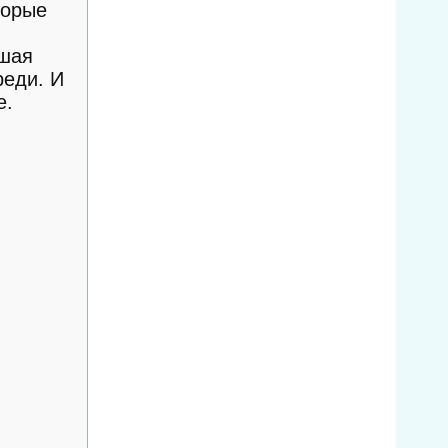
торые
ьшая
реди. И
е.