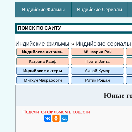
Индийские Фильмы
Индийские Сериалы
Индийские фильмы
»
Индийские сериал
Индийские актрисы
Айшвария Рай
Катрина Каиф
Прити Зинта
Индийские актеры
Акшай Кумар
Митхун Чакраборти
Ритик Рошан
Юные го
Поделится фильмом в соцсети