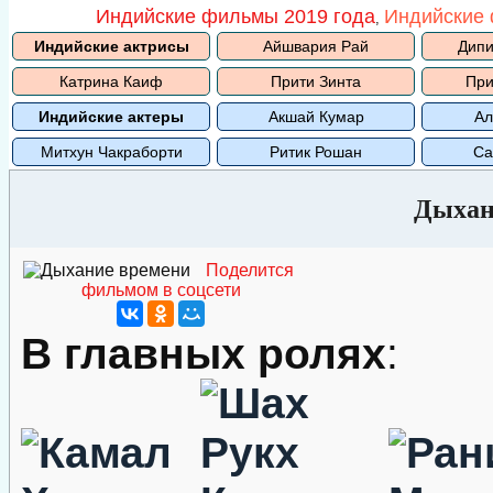
Индийские фильмы 2019 года
Индийские 
,
Индийские актрисы
Айшвария Рай
Дипи
Катрина Каиф
Прити Зинта
При
Индийские актеры
Акшай Кумар
Ал
Митхун Чакраборти
Ритик Рошан
Са
Дыхан
Поделится
фильмом в соцсети
В главных ролях
: