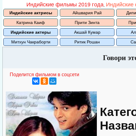
Индийские фильмы 2019 года
Индийские 
,
Индийские актрисы
Айшвария Рай
Дипи
Катрина Каиф
Прити Зинта
При
Индийские актеры
Акшай Кумар
Ал
Митхун Чакраборти
Ритик Рошан
Са
Говори эт
Поделится фильмом в соцсети
Катег
Назва