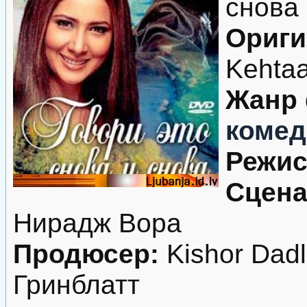
снова
Ориги
Kehtaa
Жанр
комед
Режис
Сцена
Нирадж Вора
Продюсер:
Kishor Dadl
Гринблатт