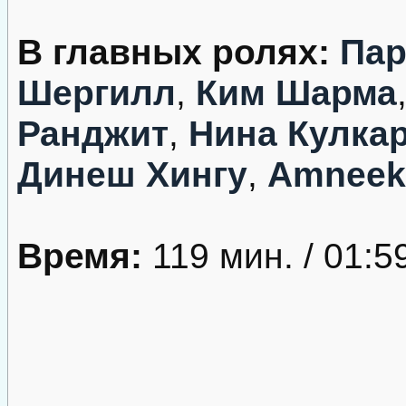
В главных ролях:
Пар
Шергилл
,
Ким Шарма
Ранджит
,
Нина Кулка
Динеш Хингу
,
Amneek
Время:
119 мин. / 01:5