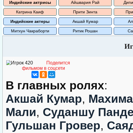
Индийские актрисы
Айшвария Рай
Дипи
Катрина Каиф
Прити Зинта
При
Индийские актеры
Акшай Кумар
Ал
Митхун Чакраборти
Ритик Рошан
Са
Иг
Поделится
фильмом в соцсети
В главных ролях
:
Акшай Кумар
,
Махима
Мали
,
Суданшу Панд
Гульшан Гровер
,
Сая