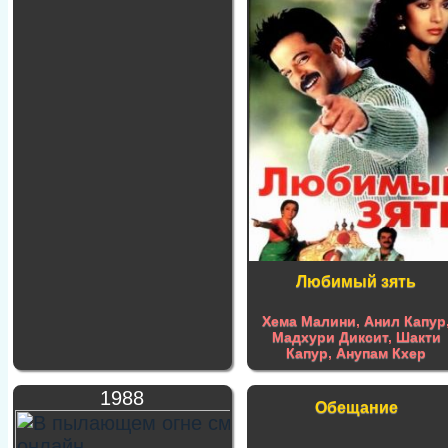
Любимый зять
Хема Малини
,
Анил Капур
Мадхури Диксит
,
Шакти
Капур
,
Анупам Кхер
1988
Обещание