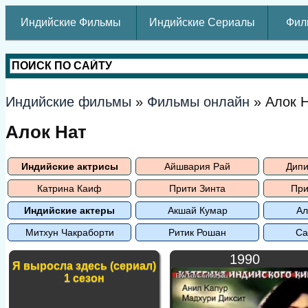
Индийские Фильмы
Индийские Сериалы
Фил
Индийские фильмы
»
Фильмы онлайн
» Алок 
Алок Нат
Индийские актрисы
Айшвария Рай
Дипи
Катрина Каиф
Прити Зинта
При
Индийские актеры
Акшай Кумар
Ал
Митхун Чакраборти
Ритик Рошан
Са
1990
Я выросла здесь (сериал)
1 сезон