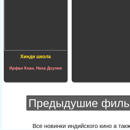
Хинди школа
Ирфан Кхан
,
Неха Дхупия
Предыдушие фил
Все новинки индийского кино а та