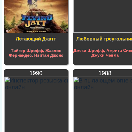
Летающий Джатт
Любовный треугольни
Тайгер Шрофф
,
Жаклин
Джеки Шрофф, Амрита Синг
Фернандес
,
Нэйтан Джонс
Джухи Чавла
1990
1988