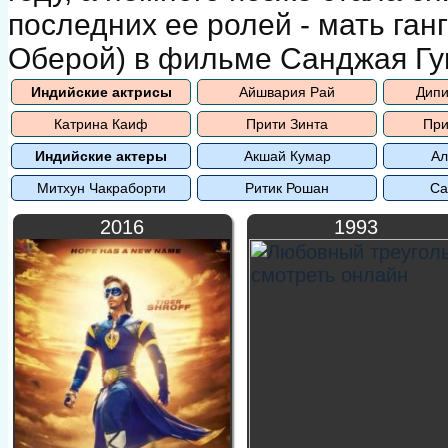
последних ее ролей - мать ган
Оберой) в фильме Санджая Гуп
Индийские актрисы
Айшвария Рай
Дипи
Катрина Каиф
Прити Зинта
При
Индийские актеры
Акшай Кумар
Ал
Митхун Чакраборти
Ритик Рошан
Са
2016
1993