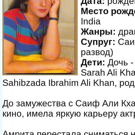
Дата:
рожден
Место рожд
India
Жанры:
дра
Супруг:
Саиф
развод)
Дети:
Дочь -
Sarah Ali Kh
Sahibzada Ibrahim Ali Khan, ро
До замужества с Саиф Али Кх
кино, имела яркую карьеру акт
Амрита перестала сниматься на