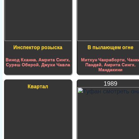
Инспектор розыска
В пылающем огне
Винод Кханна
,
Амрита Сингх
,
Митхун Чакраборти
,
Чанк
Суреш Оберой
,
Джухи Чавла
Пандей
,
Амрита Сингх
,
Мандакини
1989
Квартал