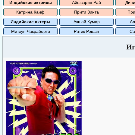
Индийские актрисы
Айшвария Рай
Дипи
Катрина Каиф
Прити Зинта
При
Индийские актеры
Акшай Кумар
Ал
Митхун Чакраборти
Ритик Рошан
Са
Иг