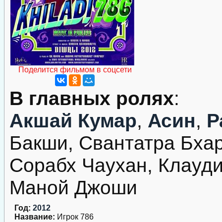
Поделится фильмом в соцсети
В главных ролях
:
Акшай Кумар
,
Асин
,
Р
Бакши, Свантатра Бха
Сорабх Чаухан, Клауд
Маной Джоши
Год:
2012
Название:
Игрок 786