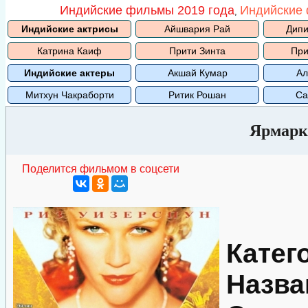
Индийские фильмы 2019 года
Индийские 
,
Индийские актрисы
Айшвария Рай
Дипи
Катрина Каиф
Прити Зинта
При
Индийские актеры
Акшай Кумар
Ал
Митхун Чакраборти
Ритик Рошан
Са
Ярмарк
Поделится фильмом в соцсети
Катег
Назва