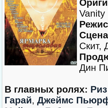
Ориги
Vanity 
Режис
Сцена
Скит,
Продю
Дин П
В главных ролях:
Риз
Гарай
,
Джеймс Пьюр