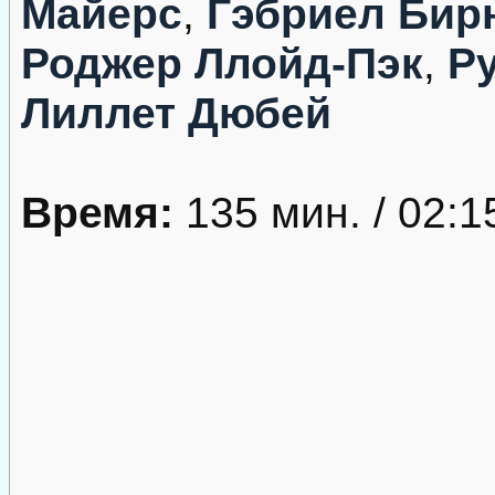
Майерс
,
Гэбриел Бир
Роджер Ллойд-Пэк
,
Р
Лиллет Дюбей
Время:
135 мин. / 02:1