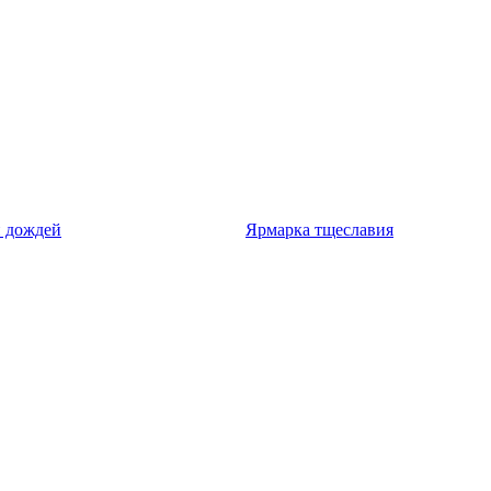
н дождей
Ярмарка тщеславия