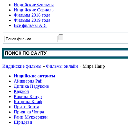
Индийские Фильмы
Индийские Сериалы
Фильмы 2018 года
Фильмы 2019 года
Все фильмы А-Я
Индийские фильмы
»
Фильмы онлайн
» Мира Наир
Индийские актрисы
Айшвария Рай
Дипика Падуконе
Каджол
Карина Капур
Катрина Каиф
Прити Зинта
Приянка Чопра
Рани Мукхерджи
Шридеви