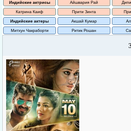
Индийские актрисы
Айшвария Рай
Дипи
Катрина Каиф
Прити Зинта
При
Индийские актеры
Акшай Кумар
Ал
Митхун Чакраборти
Ритик Рошан
Са