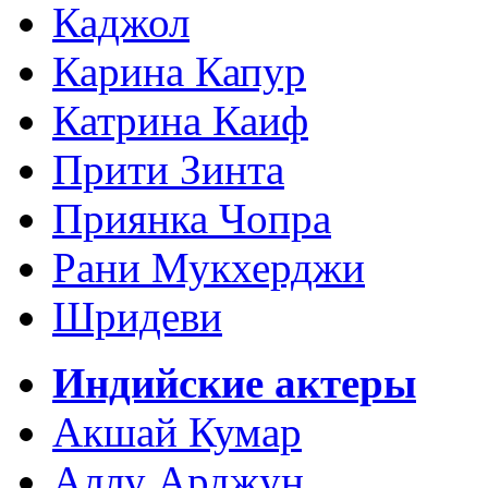
Каджол
Карина Капур
Катрина Каиф
Прити Зинта
Приянка Чопра
Рани Мукхерджи
Шридеви
Индийские актеры
Акшай Кумар
Аллу Арджун