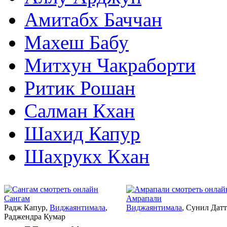
Амитабх Баччан
Махеш Бабу
Митхун Чакраборти
Ритик Рошан
Салман Кхан
Шахид Капур
Шахрукх Кхан
1964
1966
Сангам
Амрапали
Радж Капур,
Виджаянтимала
,
Виджаянтимала
, Сунил Датт
Раджендра Кумар