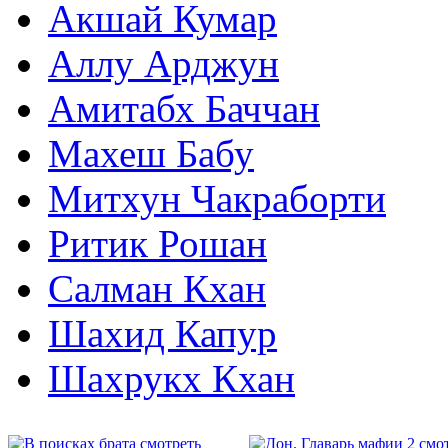
Акшай Кумар
Аллу Арджун
Амитабх Баччан
Махеш Бабу
Митхун Чакраборти
Ритик Рошан
Салман Кхан
Шахид Капур
Шахрукх Кхан
2000
2011