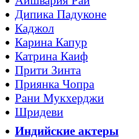
Айшвария Рай
Дипика Падуконе
Каджол
Карина Капур
Катрина Каиф
Прити Зинта
Приянка Чопра
Рани Мукхерджи
Шридеви
Индийские актеры