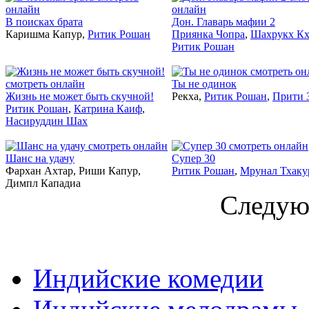
В поисках брата
Дон. Главарь мафии 2
Каришма Капур,
Ритик Рошан
Приянка Чопра
,
Шахрукх Кх
Ритик Рошан
2011
2003
Ты не одинок
Жизнь не может быть скучной!
Рекха,
Ритик Рошан
,
Прити 
Ритик Рошан
,
Катрина Каиф
,
Насируддин Шах
2009
2019
Шанс на удачу
Супер 30
Фархан Ахтар, Риши Капур,
Ритик Рошан
,
Мрунал Тхаку
Димпл Кападиа
Следую
Индийские комедии