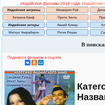
Индийские фильмы 2019 года
Индийские 
,
Индийские актрисы
Айшвария Рай
Дипи
Катрина Каиф
Прити Зинта
При
Индийские актеры
Акшай Кумар
Ал
Митхун Чакраборти
Ритик Рошан
Са
В поиска
Поделится фильмом в соцсети
Катег
Назва