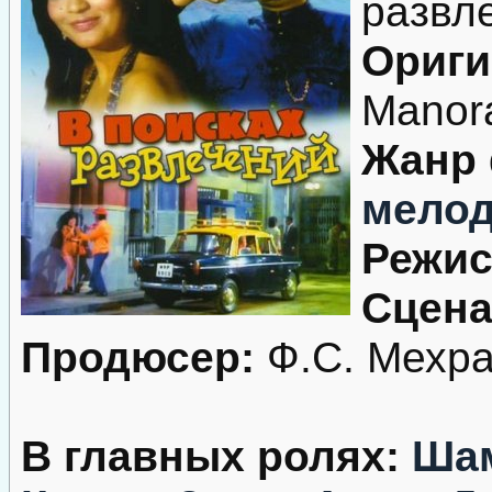
развл
Ориги
Manor
Жанр
мело
Режис
Сцена
Продюсер:
Ф.С. Мехр
В главных ролях:
Ша