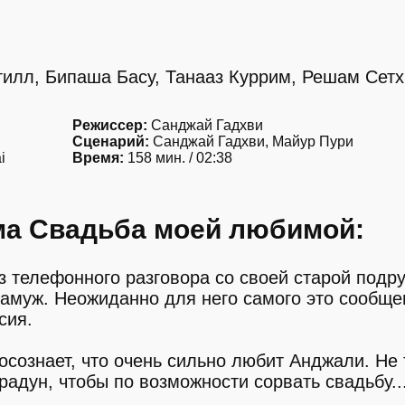
илл, Бипаша Басу, Танааз Куррим, Решам Сетх
Режиссер:
Санджай Гадхви
Сценарий:
Санджай Гадхви, Майур Пури
i
Время:
158 мин. / 02:38
ма Свадьба моей любимой:
з телефонного разговора со своей старой подр
 замуж. Неожиданно для него самого это сообще
сия.
осознает, что очень сильно любит Анджали. Не
адун, чтобы по возможности сорвать свадьбу..