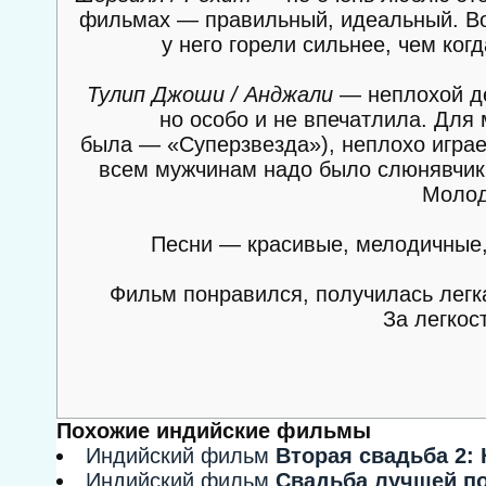
фильмах — правильный, идеальный. Вот 
у него горели сильнее, чем ко
Тулип Джоши / Анджали
— неплохой де
но особо и не впечатлила. Для 
была — «Суперзвезда»), неплохо играе
всем мужчинам надо было слюнявчики
Молод
Песни — красивые, мелодичные,
Фильм понравился, получилась легк
За легкос
Похожие индийские фильмы
Индийский фильм
Вторая свадьба 2: 
Индийский фильм
Свадьба лучшей п