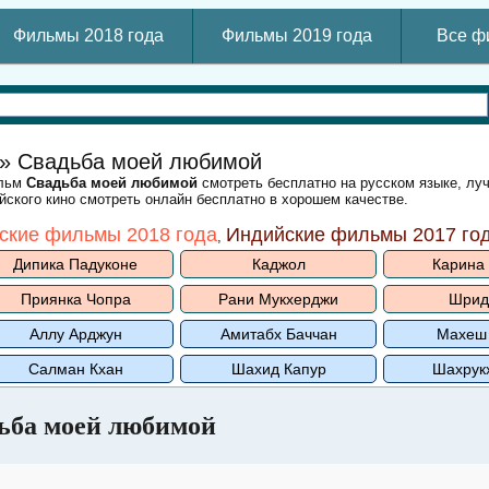
Фильмы 2018 года
Фильмы 2019 года
Все ф
» Свадьба моей любимой
ильм
Свадьба моей любимой
смотреть бесплатно на русском языке, лу
ского кино смотреть онлайн бесплатно в хорошем качестве.
ские фильмы 2018 года
Индийские фильмы 2017 го
,
Дипика Падуконе
Каджол
Карина
Приянка Чопра
Рани Мукхерджи
Шрид
Аллу Арджун
Амитабх Баччан
Махеш
Салман Кхан
Шахид Капур
Шахрук
ьба моей любимой