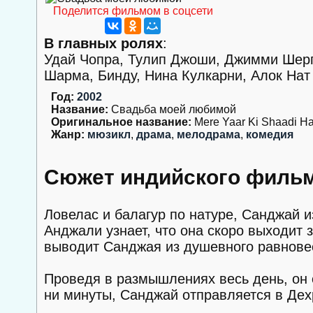
Поделится фильмом в соцсети
В главных ролях
:
Удай Чопра, Тулип Джоши, Джимми Шерг
Шарма, Бинду, Нина Кулкарни, Алок Нат
Год:
2002
Название:
Свадьба моей любимой
Оригинальное название:
Mere Yaar Ki Shaadi Ha
Жанр:
мюзикл
,
драма
,
мелодрама
,
комедия
Сюжет индийского филь
Ловелас и балагур по натуре, Санджай и
Анджали узнает, что она скоро выходит
выводит Санджая из душевного равнове
Проведя в размышлениях весь день, он 
ни минуты, Санджай отправляется в Дехр