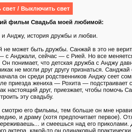
 свет / Выключить свет
кий фильм Свадьба моей любимой:
 и Анджу, история дружбы и любви.
 не может быть дружбы. Санжай в это не верит
— с Анджали, сейчас — с Рией. Но все меняется
 Он понимает, что детская дружба с Анджу дав
никак не могли друг другу признаться. Санджай
 Сначала он среди родственников Анджу сеет со
сле приезда жениха — Рохита — подстраивает 
ак настоящий друг, приезжает, чтобы помочь С
троить эту свадьбу.
смотрю его фильмы, тем больше он мне нрави
медию, и драму (хотя предпочитает первое). От
переживаешь... и смеешься над его приколами.
о актера, какой-то он одинаковый практически