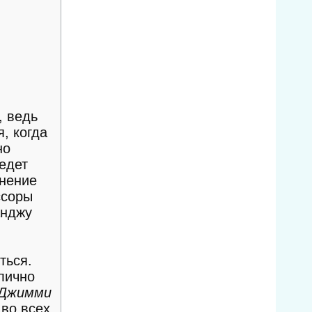
, ведь
, когда
но
 едет
мнение
ссоры
анджу
ться.
лично
Джимми
 во всех