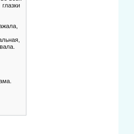
 глазки
ажала,
альная,
вала.
.
ама.