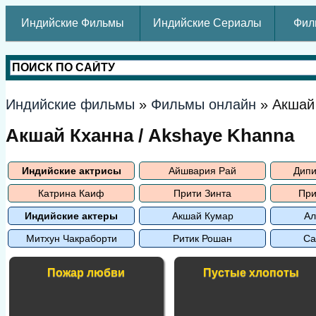
Индийские Фильмы
Индийские Сериалы
Фил
Индийские фильмы
»
Фильмы онлайн
» Акшай
Акшай Кханна / Akshaye Khanna
Индийские актрисы
Айшвария Рай
Дипи
Катрина Каиф
Прити Зинта
При
Индийские актеры
Акшай Кумар
Ал
Митхун Чакраборти
Ритик Рошан
Са
Пожар любви
Пустые хлопоты