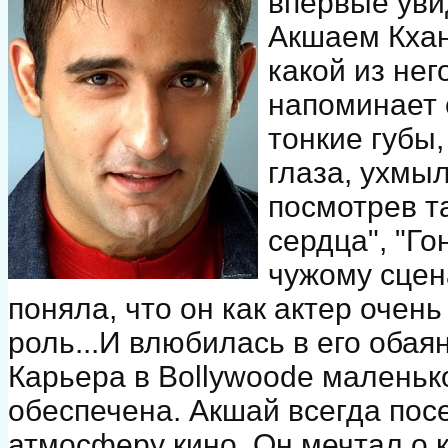
впервые уви
Акшаем Кханн
какой из нег
напоминает 
тонкие губы
глаза, ухмыл
посмотрев т
сердца", "Го
чужому сцена
поняла, что он как актер очен
роль...И влюбилась в его обаян
Карьера в Bollywoodе маленьк
обеспечена. Акшай всегда пос
атмосферу кино. Он мечтал о 