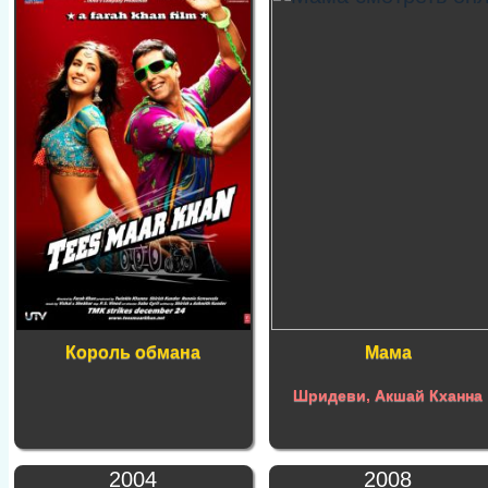
Король обмана
Мама
Шридеви
,
Акшай Кханна
2004
2008