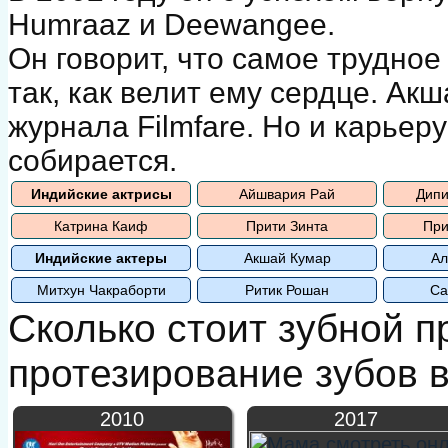
Humraaz и Deewangee.
Он говорит, что самое трудное
так, как велит ему сердце. Ак
журнала Filmfare. Но и карьер
собирается.
Индийские актрисы
Айшвария Рай
Дипи
Катрина Каиф
Прити Зинта
При
Индийские актеры
Акшай Кумар
Ал
Митхун Чакраборти
Ритик Рошан
Са
Сколько стоит зубной п
протезирование зубов 
2010
2017