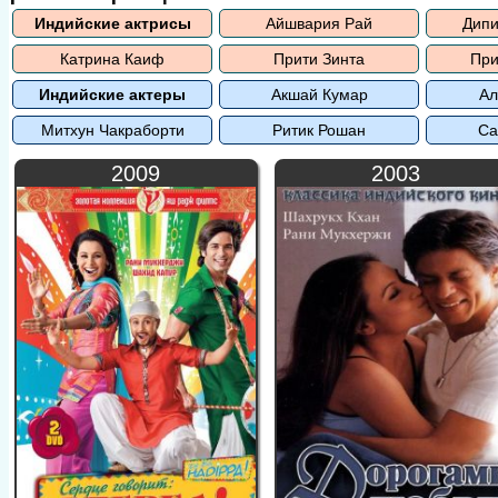
Индийские актрисы
Айшвария Рай
Дипи
Катрина Каиф
Прити Зинта
При
Индийские актеры
Акшай Кумар
Ал
Митхун Чакраборти
Ритик Рошан
Са
2009
2003