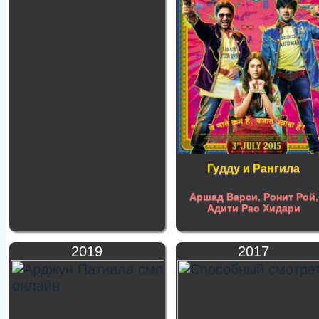
Гудду и Рангила
Аршад Варси
,
Ронит Рой
,
Адити Рао Хидари
2019
2017