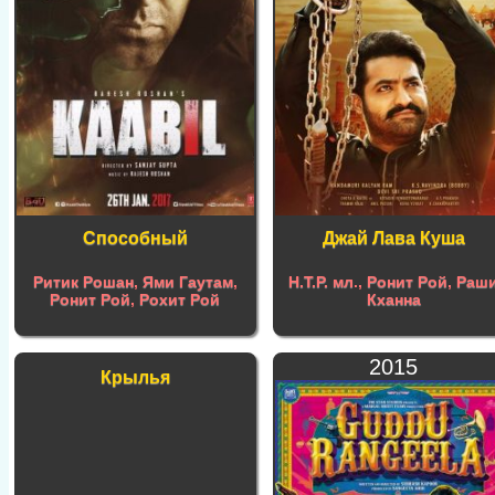
Способный
Джай Лава Куша
Ритик Рошан
,
Ями Гаутам
,
Н.Т.Р. мл
.,
Ронит Рой
,
Раш
Ронит Рой
,
Рохит Рой
Кханна
2015
Крылья