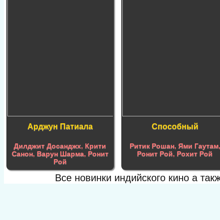
Арджун Патиала
Способный
Дилджит Досанджх
,
Крити
Ритик Рошан
,
Ями Гаутам
Санон
,
Варун Шарма
,
Ронит
Ронит Рой
,
Рохит Рой
Рой
Все новинки индийского кино а та