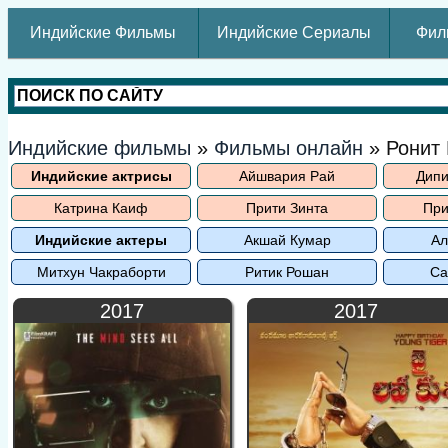
Индийские Фильмы
Индийские Сериалы
Фил
Индийские фильмы
»
Фильмы онлайн
» Ронит
Индийские актрисы
Айшвария Рай
Дипи
Катрина Каиф
Прити Зинта
При
Индийские актеры
Акшай Кумар
Ал
Митхун Чакраборти
Ритик Рошан
Са
2017
2017