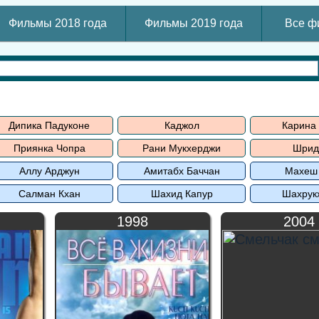
Фильмы 2018 года
Фильмы 2019 года
Все ф
Дипика Падуконе
Каджол
Карина
Приянка Чопра
Рани Мукхерджи
Шрид
Аллу Арджун
Амитабх Баччан
Махеш
Салман Кхан
Шахид Капур
Шахрук
1998
2004