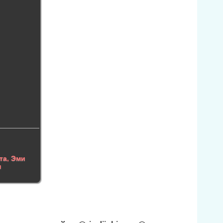
та
,
Эми
н