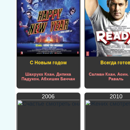
С Новым годом
Всегда готов
Шахрукх Кхан
,
Дипика
Салман Кхан
,
Асин
,
Падукон
,
Абхишек Баччан
Раваль
2006
2010