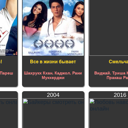
!
Все в жизни бывает
Смельч
Пареш
Шахрукх Кхан
,
Каджол
,
Рани
Виджай
,
Триша 
Мукхерджи
Пракаш Р
2004
2016