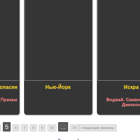
 опасен
Нью-Йорк
Искра
,
Пракаш
Виджай
,
Саман
Джексо
5
...
6
7
8
9
10
74
следующие фильмы