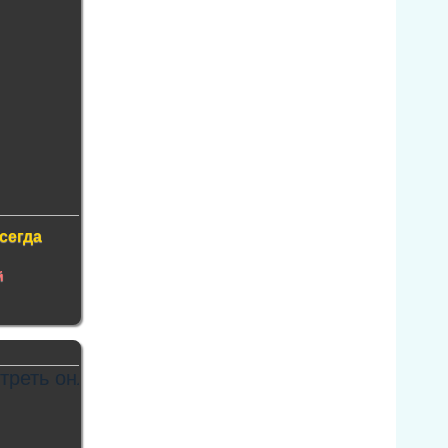
сегда
й