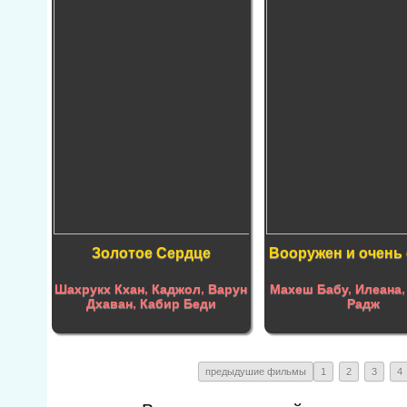
Золотое Сердце
Вооружен и очень
Шахрукх Кхан
,
Каджол
,
Варун
Махеш Бабу
,
Илеана
Дхаван
,
Кабир Беди
Радж
предыдушие фильмы
1
2
3
4