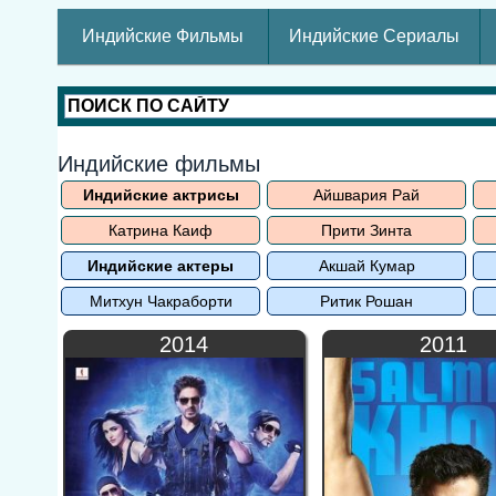
Индийские Фильмы
Индийские Сериалы
Индийские фильмы
Индийские актрисы
Айшвария Рай
Катрина Каиф
Прити Зинта
Индийские актеры
Акшай Кумар
Митхун Чакраборти
Ритик Рошан
2014
2011