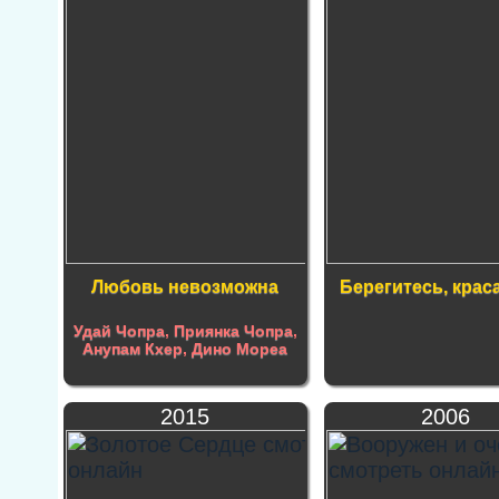
Любовь невозможна
Берегитесь, кра
Удай Чопра
,
Приянка Чопра
,
Анупам Кхер
,
Дино Мореа
2015
2006