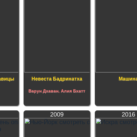
савицы
Невеста Бадринатха
Машин
Варун Дхаван
,
Алия Бхатт
2009
2016