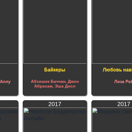
Байкеры
Любовь нав
,
Аллу
Абхишек Баччан, Джон
Лиза Рэ
Абрахам, Эша Деол
2017
2017