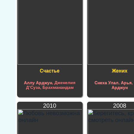
Счастье
Жених
Аллу Арджун
, Дженелия
Снеха Улал
,
Арья
Д’Суза, Брахманандам
Арджун
2010
2008