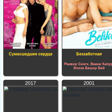
Сумасшедшее сердце
Беззаботная
Ранвир Сингх
,
Ваани Капу
Элиза Башир Бей
2017
2001