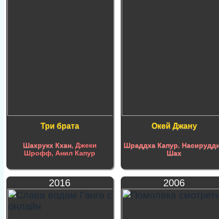
Три брата
Окей Джану
Шахрукх Кхан
, Джеки
Шраддха Капур
,
Насирудд
Шрофф, Анил Капур
Шах
2016
2006