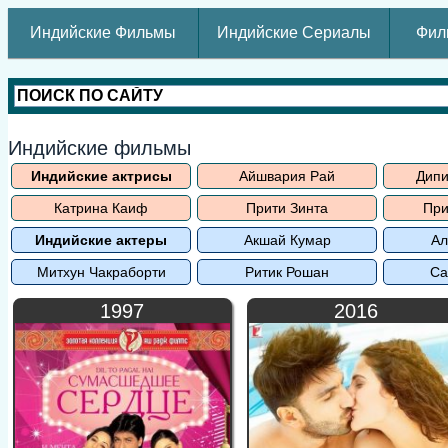
Индийские Фильмы
Индийские Сериалы
Фил
Индийские фильмы
Индийские актрисы
Айшвария Рай
Дипи
Катрина Каиф
Прити Зинта
При
Индийские актеры
Акшай Кумар
Ал
Митхун Чакраборти
Ритик Рошан
Са
1997
2016