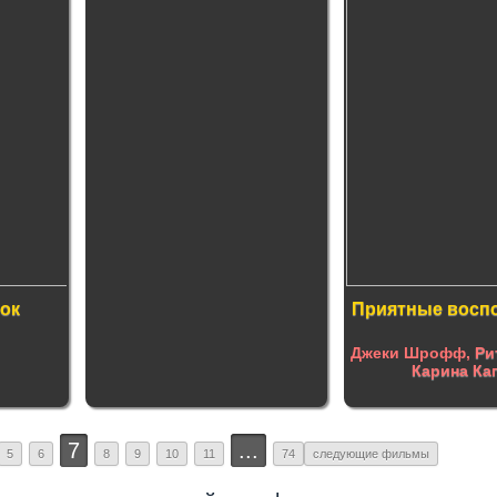
ок
Приятные восп
Джеки Шрофф,
Ри
Карина Ка
7
...
5
6
8
9
10
11
74
следующие фильмы