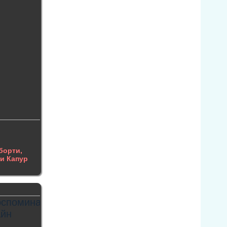
борти,
и Капур