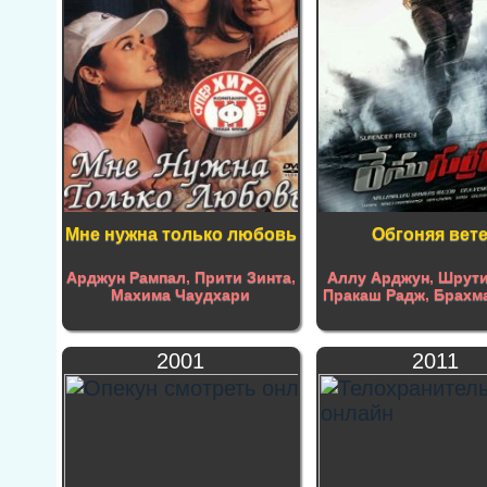
Мне нужна только любовь
Обгоняя вет
Арджун Рампал
,
Прити Зинта
,
Аллу Арджун
,
Шрути
Махима Чаудхари
Пракаш Радж
,
Брахм
2001
2011