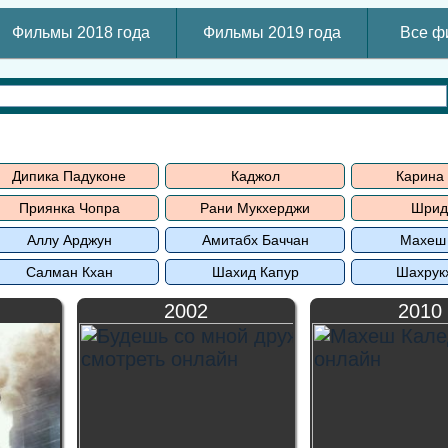
Фильмы 2018 года
Фильмы 2019 года
Все ф
Дипика Падуконе
Каджол
Карина
Приянка Чопра
Рани Мукхерджи
Шрид
Аллу Арджун
Амитабх Баччан
Махеш
Салман Кхан
Шахид Капур
Шахрук
2002
2010