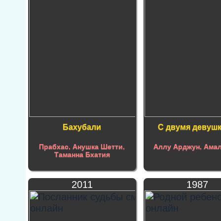
Бахубали
С двумя девуш
Прабхас
,
Анушка Шетти
,
Аллу Арджун
,
Амал
Таманна Бхатия
2011
1987