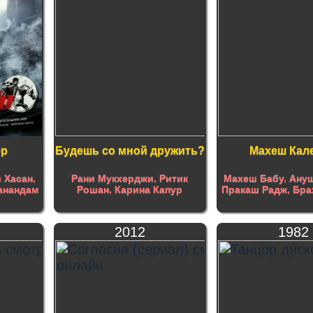
ер
Будешь со мной дружить?
Махеш Кал
 Хасан
,
Рани Мукхерджи
,
Ритик
Махеш Бабу
,
Ануш
анандам
Рошан
,
Карина Капур
Пракаш Радж
,
Бра
2012
1982