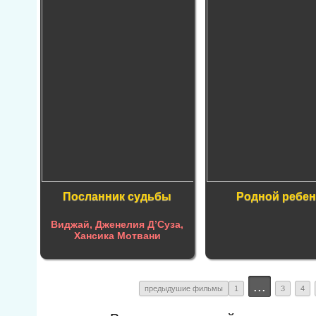
Посланник судьбы
Родной ребен
Виджай, Дженелия Д’Суза,
Хансика Мотвани
...
предыдушие фильмы
1
3
4