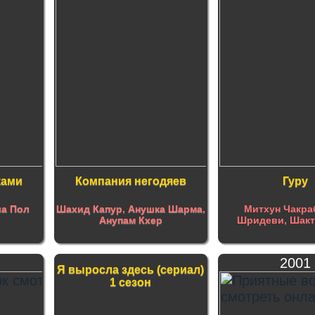
ками
Компания негодяев
Гуру
а Пол
Шахид Капур
,
Анушка Шарма
,
Митхун Чакра
Анупам Кхер
Шридеви, Шакт
2001
Я выросла здесь (сериал)
1 сезон