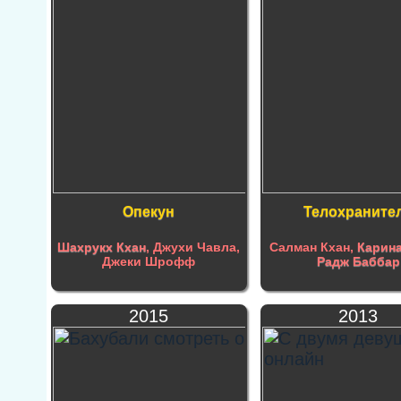
Опекун
Телохраните
Шахрукх Кхан
, Джухи Чавла,
Салман Кхан,
Карина
Джеки Шрофф
Радж Баббар
2015
2013